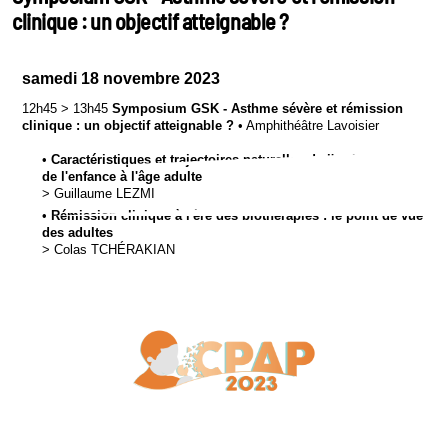
clinique : un objectif atteignable ?
samedi 18 novembre 2023
12h45
>
13h45
Symposium GSK - Asthme sévère et rémission
clinique : un objectif atteignable ?
•
Amphithéâtre Lavoisier
•
Caractéristiques et trajectoires naturelles de l'asthme sévère
de l'enfance à l'âge adulte
>
Guillaume
LEZMI
•
Rémission clinique à l'ère des biothérapies : le point de vue
des adultes
>
Colas
TCHÉRAKIAN